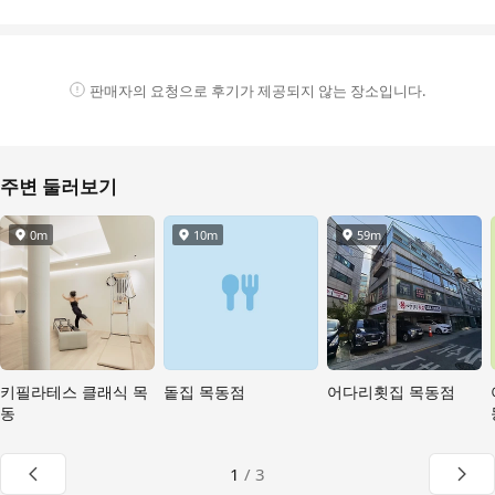
판매자의 요청으로 후기가 제공되지 않는 장소입니다.
주변 둘러보기
0m
10m
59m
거리
거리
거리
키필라테스 클래식 목
돝집 목동점
어다리횟집 목동점
동
이전 페이지
다
1
/
3