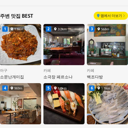
주변 맛집 BEST
맵에서 더보기
1
2
3
1.6km
3.2km
568m
거리
거리
거리
아구
카페
카페
소문난개미집
소극장 페르소나
백조다방
4
5
6
969m
1.0km
1.1km
거리
거리
거리