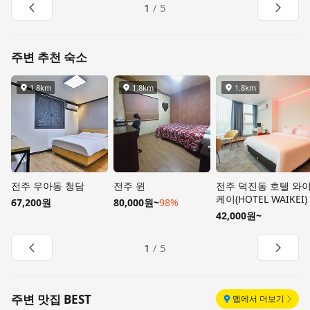
이전 페이지
다음 
1
/
5
주변 추천 숙소
1.8km
1.8km
1.8km
거리
거리
거리
전주 우아동 청담
전주 윈
전주 덕진동 호텔 와
케이(HOTEL WAIKEI)
67,200원
80,000원
~
98%
42,000원
~
이전 페이지
다음 
1
/
5
주변 맛집 BEST
맵에서 더보기