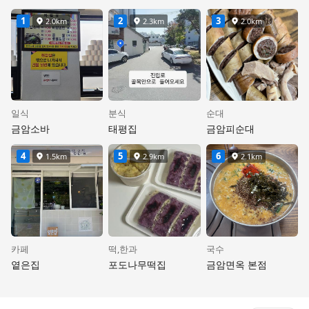
1
2
3
2.0km
2.3km
2.0km
거리
거리
거리
일식
분식
순대
금암소바
태평집
금암피순대
4
5
6
1.5km
2.9km
2.1km
거리
거리
거리
카페
떡,한과
국수
옅은집
포도나무떡집
금암면옥 본점