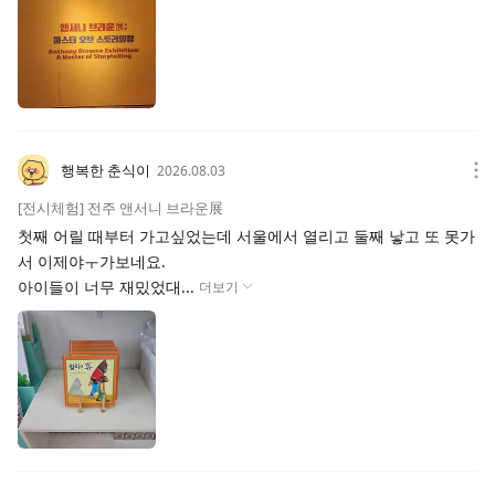
행복한 춘식이
2026.08.03
[전시체험] 전주 앤서니 브라운展
첫째 어릴 때부터 가고싶었는데 서울에서 열리고 둘째 낳고 또 못가
서 이제야ㅜ가보네요.
아이들이 너무 재밌었대...
더보기