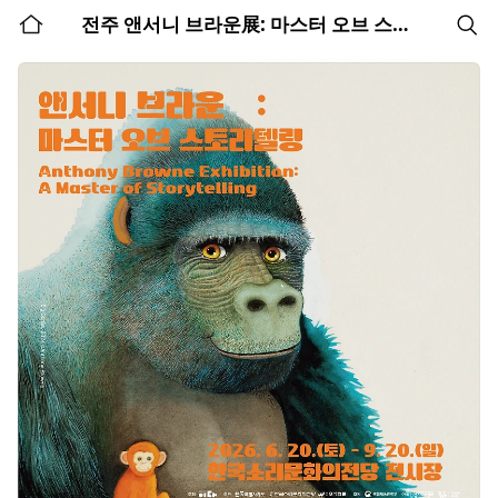
홈
전주 앤서니 브라운展: 마스터 오브 스토리텔링
검