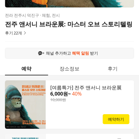
전라 전주시 덕진구 · 체험, 전시
전주 앤서니 브라운展: 마스터 오브 스토리텔링
후기
22
개
채널 추가하고
혜택 알림
받기
예약
장소정보
후기
[여름특가] 전주 앤서니 브라운展
6,000원~
40%
10,000원
예약하기