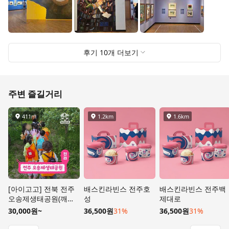
후기
10
개 더보기
주변 즐길거리
411m
1.2km
1.6km
거리
거리
거리
[아이고고] 전북 전주
배스킨라빈스 전주호
배스킨라빈스 전주백
오송제생태공원(깨비
성
제대로
의숲마을)
30,000원
~
36,500원
31%
36,500원
31%