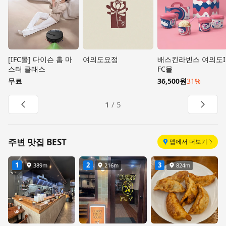
[IFC몰] 다이슨 홈 마
여의도요정
배스킨라빈스 여의도I
스터 클래스
FC몰
무료
36,500원
31%
이전 페이지
다음 
1
/
5
주변 맛집 BEST
맵에서 더보기
1
2
3
389m
216m
824m
거리
거리
거리