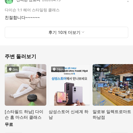
다이슨 1:1 헤어 스타일링 클래스
친절합니다~~~~~~
후기
10
개 더보기
주변 둘러보기
0m
74m
75m
거리
거리
거리
[스타필드 하남] 다이
삼성스토어 신세계 하
알로뷰 일렉트로마트
슨 홈 마스터 클래스
남
하남점
무료