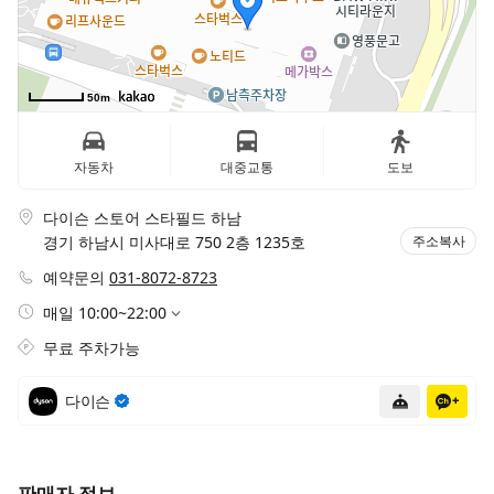
50m
자동차
대중교통
도보
다이슨 스토어 스타필드 하남
경기 하남시 미사대로 750 2층 1235호
주소복사
예약문의
031-8072-8723
매일 10:00~22:00
무료 주차가능
다이슨
공식채널
챗봇상담
채널
판매자 정보