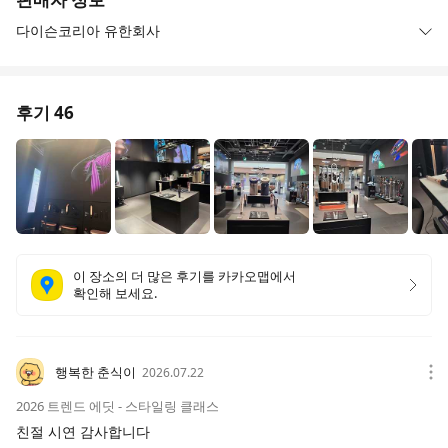
다이슨코리아 유한회사
후기
46
이 장소의 더 많은 후기를 카카오맵에서
카카
확인해 보세요.
행복한 춘식이
2026.07.22
2026 트렌드 에딧 - 스타일링 클래스
친절 시연 감사합니다