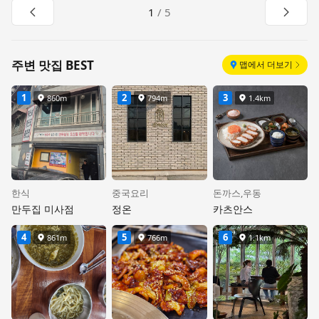
이전 페이지
다음 
1
/
5
주변 맛집 BEST
맵에서 더보기
1
2
3
860m
794m
1.4km
거리
거리
거리
한식
중국요리
돈까스,우동
만두집 미사점
정온
카츠안스
4
5
6
861m
766m
1.1km
거리
거리
거리